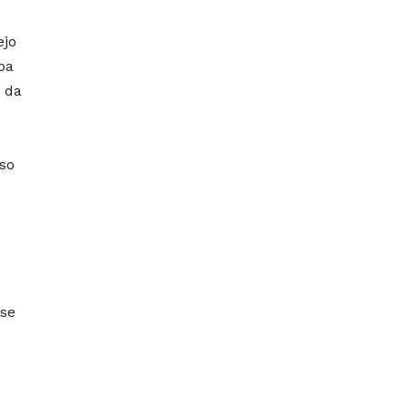
ejo
ba
a da
so
 se