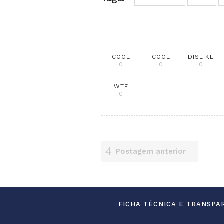
COOL
COOL
DISLIKE
0
0
0
WTF
0
Postagem anterior
FICHA TÉCNICA E TRANSPA