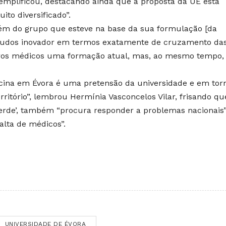
xemplificou, destacando ainda que a proposta da UÉ está
to diversificado”.
bém do grupo que esteve na base da sua formulação [da
studos inovador em termos exatamente de cruzamento da
uturos médicos uma formação atual, mas, ao mesmo tempo,
cina em Évora é uma pretensão da universidade e em tor
erritório”, lembrou Hermínia Vasconcelos Vilar, frisando qu
verde’, também “procura responder a problemas nacionais”
alta de médicos”.
UNIVERSIDADE DE ÉVORA