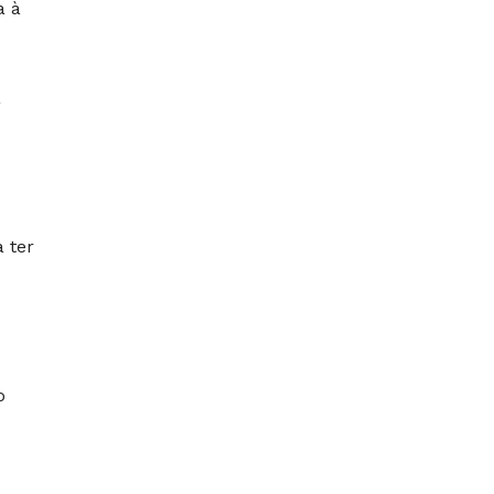
a à
a
 ter
o