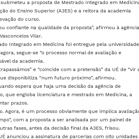
já submeteu a proposta de Mestrado Integrado em Medicin
ação do Ensino Superior (A3ES) e a reitora da academia
ovação do curso.
ou confiante na qualidade da proposta”, afirmou à agênci
Vasconcelos Vilar.
ado Integrado em Medicina foi entregue pela universidade
agora, segue-se “o processo normal de avaliação e
sável da academia.
ltrapassámos” e “coincide com a pretensão” da UÉ de “vir a
ue disponibiliza “num futuro próximo”, afirmou.
uando espera que haja uma decisão da agência de
o, que engloba licenciatura e mestrado em Medicina, a
ntar prazos.
. Agora, é um processo obviamente que implica avaliaçã
po”, com a proposta a ser analisada por um painel de
tras fases, antes da decisão final da A3ES, frisou.
UÉ anunciou a assinatura de parcerias com oito unidades