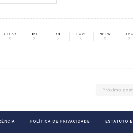
GEEKY
LIKE
LOL
LOVE
NSFW
OM
0
0
0
0
0
0
Próximo post
RÊNCIA
POLÍTICA DE PRIVACIDADE
ESTATUTO E