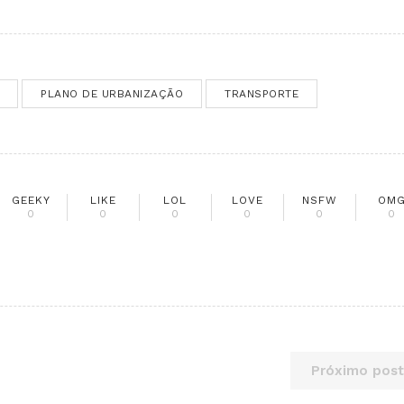
PLANO DE URBANIZAÇÃO
TRANSPORTE
GEEKY
LIKE
LOL
LOVE
NSFW
OM
0
0
0
0
0
0
Próximo post