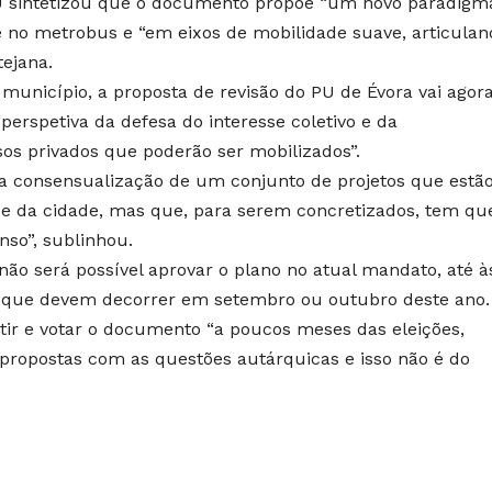
U sintetizou que o documento propõe “um novo paradigm
e no metrobus e “em eixos de mobilidade suave, articulan
tejana.
município, a proposta de revisão do PU de Évora vai agor
erspetiva da defesa do interesse coletivo e da
os privados que poderão ser mobilizados”.
a consensualização de um conjunto de projetos que estã
se da cidade, mas que, para serem concretizados, tem qu
so”, sublinhou.
não será possível aprovar o plano no atual mandato, até à
, que devem decorrer em setembro ou outubro deste ano.
utir e votar o documento “a poucos meses das eleições,
 propostas com as questões autárquicas e isso não é do