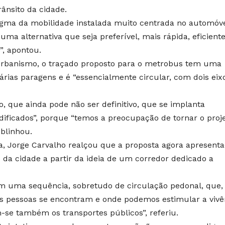
rânsito da cidade.
igma da mobilidade instalada muito centrada no automóve
uma alternativa que seja preferível, mais rápida, eficiente
”, apontou.
urbanismo, o traçado proposto para o metrobus tem uma
árias paragens e é “essencialmente circular, com dois eixo
 que ainda pode não ser definitivo, que se implanta
dificados”, porque “temos a preocupação de tornar o proj
ublinhou.
a, Jorge Carvalho realçou que a proposta agora apresent
da cidade a partir da ideia de um corredor dedicado a
m uma sequência, sobretudo de circulação pedonal, que,
as pessoas se encontram e onde podemos estimular a vivê
-se também os transportes públicos”, referiu.