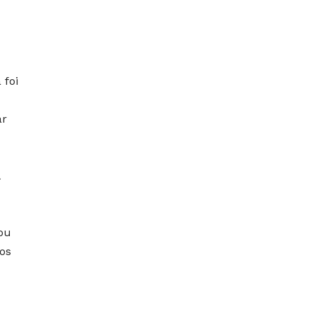
 foi
ar
ou
os