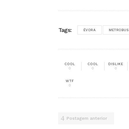
Tags:
ÉVORA
METROBUS
COOL
COOL
DISLIKE
0
0
0
WTF
0
Postagem anterior