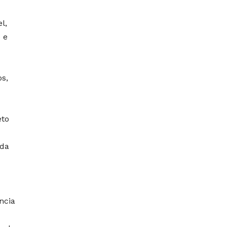
l,
 e
s,
eto
ada
ncia