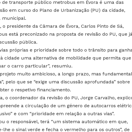
o de transporte público metrobus em Évora é uma das
isão em curso do Plano de Urbanização (PU) da cidade,
 municipal.
 o presidente da Câmara de Évora, Carlos Pinto de Sá,
us está preconizado na proposta de revisão do PU, que já
scussão pública.
ias próprias e prioridade sobre todo o trânsito para ganh
 à cidade uma alternativa de mobilidade que permita que
r o carro particular”, resumiu.
projeto muito ambicioso, a longo prazo, mas fundamental
ra”, pelo que se “exige uma discussão aprofundada” sobre
bter o respetivo financiamento.
 o coordenador da revisão do PU, Jorge Carvalho, explic
preende a circulação de um género de autocarros elétric
sivo” e com “prioridade em relação a outras vias”.
ntou o responsável, terá “um sistema automático em que,
lhe o sinal verde e fecha o vermelho para os outros”, de