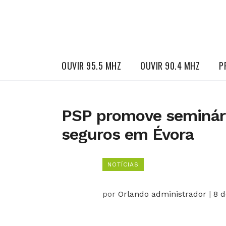
OUVIR 95.5 MHZ
OUVIR 90.4 MHZ
P
PSP promove seminári
seguros em Évora
NOTÍCIAS
por
Orlando administrador
|
8 d