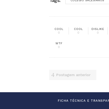
Tags:
COLÉGIO SALESIANOS
COOL
COOL
DISLIKE
0
0
0
WTF
0
Postagem anterior
FICHA TÉCNICA E TRANSPA