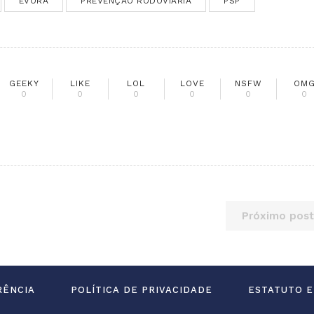
ÉVORA
PREVENÇÃO RODOVIÁRIA
PSP
GEEKY
LIKE
LOL
LOVE
NSFW
OM
0
0
0
0
0
0
Próximo post
RÊNCIA
POLÍTICA DE PRIVACIDADE
ESTATUTO E