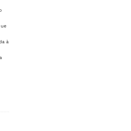
o
que
e
da à
a