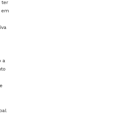
 ter
, em
iva
o a
nto
e
bal