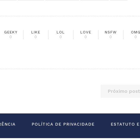
GEEKY
LIKE
LOL
LOVE
NSFW
OM
0
0
0
0
0
0
Próximo post
RÊNCIA
POLÍTICA DE PRIVACIDADE
ESTATUTO E