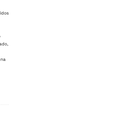
idos
o
o
ado,
 na