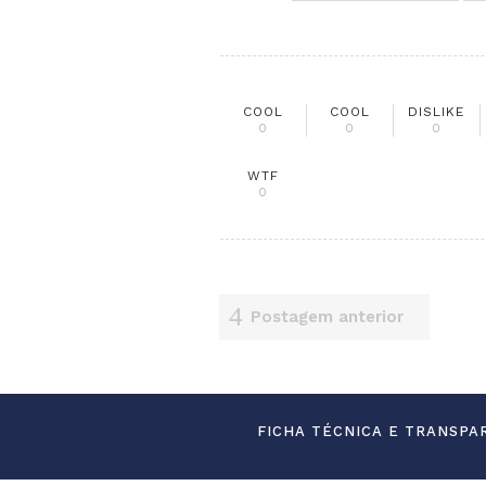
COOL
COOL
DISLIKE
0
0
0
WTF
0
Postagem anterior
FICHA TÉCNICA E TRANSPA