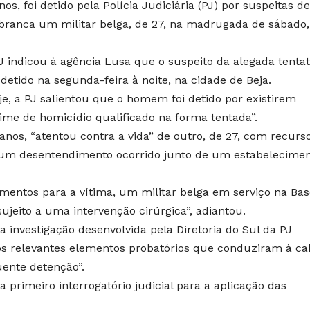
 foi detido pela Polícia Judiciária (PJ) por suspeitas de
ranca um militar belga, de 27, na madrugada de sábado
PJ indicou à agência Lusa que o suspeito da alegada tentat
 detido na segunda-feira à noite, na cidade de Beja.
, a PJ salientou que o homem foi detido por existirem
crime de homicídio qualificado na forma tentada”.
nos, “atentou contra a vida” de outro, de 27, com recurs
um desentendimento ocorrido junto de um estabelecime
imentos para a vítima, um militar belga em serviço na Bas
sujeito a uma intervenção cirúrgica”, adiantou.
 a investigação desenvolvida pela Diretoria do Sul da PJ
os relevantes elementos probatórios que conduziram à ca
uente detenção”.
a primeiro interrogatório judicial para a aplicação das