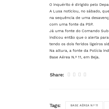
O inquérito é dirigido pelo Dep
A Lusa noticiou, no sábado, qu
na sequência de uma desavença 
com uma fonte da PSP.
Já uma fonte do Comando Sub-Re
indicou então que o alerta para
tendo os dois feridos ligeiros s
Na altura, a fonte da Polícia i
Base Aérea N.º 11, em Beja.
Share:
Tags:
BASE AÉREA N.º 11