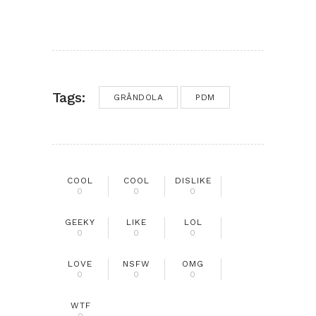
Tags:
GRÂNDOLA
PDM
COOL
COOL
DISLIKE
0
0
0
GEEKY
LIKE
LOL
0
0
0
LOVE
NSFW
OMG
0
0
0
WTF