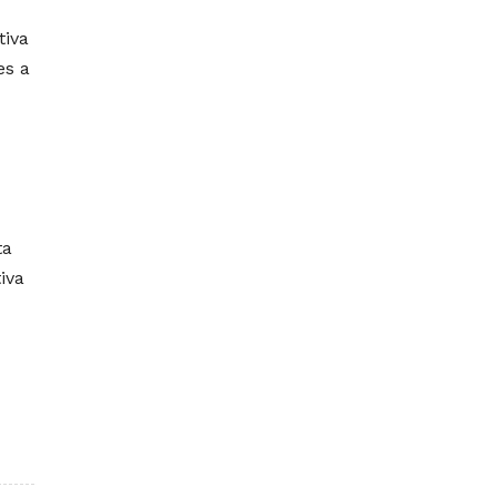
tiva
es a
ta
iva