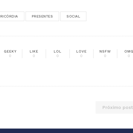
ERICÓRDIA
PRESENTES
SOCIAL
GEEKY
LIKE
LOL
LOVE
NSFW
OM
0
0
0
0
0
0
Próximo post