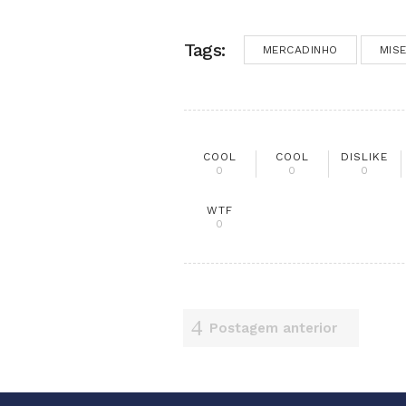
Tags:
MERCADINHO
MIS
COOL
COOL
DISLIKE
0
0
0
WTF
0
Postagem anterior