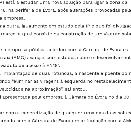
IP) está a estudar uma nova solução para ligar a zona da
 18, na periferia de Évora, após alterações provocadas pel
 a empresa.
ma outra, igualmente em estudo pela IP e que foi divulga
março, a qual consiste na construção de um viaduto sob
ue a empresa pública acordou com a Câmara de Évora e a
rraia (AMG) avançar com estudos sobre o desenvolviment
viaduto de acesso à EN18”.
a implantação de duas rotundas, a nascente e poente do 
tindo “eliminar as viragens à esquerda no restabeleciment
elocidade na aproximação”, salientou.
oi apresentada pela empresa à Câmara de Évora no dia 30
nçar com a concretização de qualquer uma das duas soluç
cordado com a Câmara de Évora em articulação com a AMG