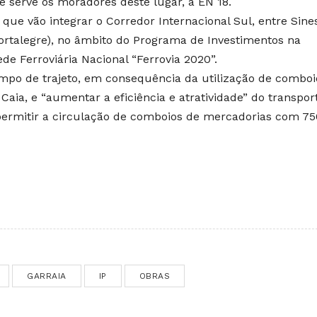
 serve os moradores deste lugar, à EN 18.
que vão integrar o Corredor Internacional Sul, entre Sine
Portalegre), no âmbito do Programa de Investimentos na
e Ferroviária Nacional “Ferrovia 2020”.
empo de trajeto, em consequência da utilização de comboi
 Caia, e “aumentar a eficiência e atratividade” do transpor
 permitir a circulação de comboios de mercadorias com 75
GARRAIA
IP
OBRAS