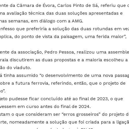
nte da Câmara de Évora, Carlos Pinto de Sá, referiu que 
ma avaliação técnica das duas soluções apresentadas e
mas semanas, em diálogo com a AMG.
nfesso que preferiria a solução das duas rotundas em ve
plica, do ponto de vista da paisagem, uma ferida maior”,
dente da associação, Pedro Pessoa, realizou uma assemble
raia discutirem as duas propostas e a maioria escolheu a
ão do viaduto.
já tinha assumido “o desenvolvimento de uma nova pass
obre a futura ferrovia, referindo, então, que o projeto de
o”.
jeto pudesse ficar concluído até ao final de 2023, o que
ivessem em curso antes do final de 2024.
tam o que consideram ser “erros grosseiros” do projeto d
orte, nomeadamente a solução que foi criada para a ligaç