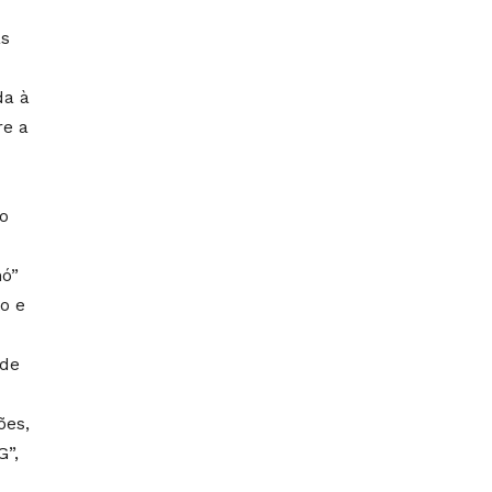
as
da à
re a
o
nó”
o e
 de
ões,
”,