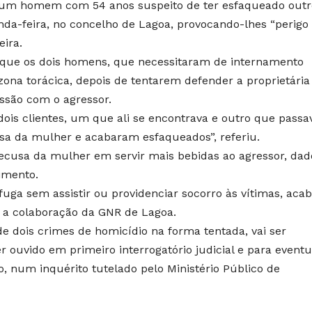
ve um homem com 54 anos suspeito de ter esfaqueado outr
nda-feira, no concelho de Lagoa, provocando-lhes “perigo
eira.
que os dois homens, que necessitaram de internamento
zona torácica, depois de tentarem defender a proprietária
ssão com o agressor.
dois clientes, um que ali se encontrava e outro que passa
sa da mulher e acabaram esfaqueados”, referiu.
recusa da mulher em servir mais bebidas ao agressor, dad
imento.
fuga sem assistir ou providenciar socorro às vítimas, aca
m a colaboração da GNR de Lagoa.
e dois crimes de homicídio na forma tentada, vai ser
r ouvido em primeiro interrogatório judicial e para eventu
, num inquérito tutelado pelo Ministério Público de