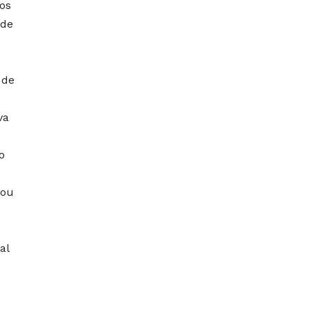
os
 de
 de
va
o
bou
al