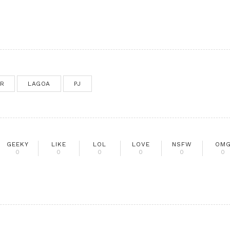
R
LAGOA
PJ
GEEKY
LIKE
LOL
LOVE
NSFW
OM
0
0
0
0
0
0