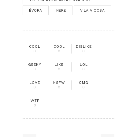
ÉVORA
NERE
VILA VIÇOSA
COOL
COOL
DISLIKE
0
0
0
GEEKY
LIKE
LOL
0
0
0
LOVE
NSFW
OMG
0
0
0
WTF
0